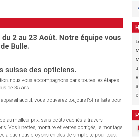
H
 du 2 au 23 Août. Notre équipe vous
L
de Bulle.
M
M
s suisse des opticiens.
J
V
Audition, nous vous accompagnons dans toutes les étapes
S
plus de 35 ans.
D
ppareil auditif, vous trouverez toujours l’offre faite pour
P
ce au meilleur prix, sans coûts cachés à travers
is. Vos lunettes, monture et verres corrigés, le montage
 cela que nous croyons en plus de simplicité pour tous.